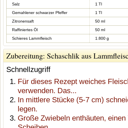
Salz
1 Tl
Gemahlener schwarzer Pfeffer
1 Tl
Zitronensaft
50 ml
Raffiniertes Öl
50 ml
Schieres Lammfleisch
1.800 g
Zubereitung: Schaschlik aus Lammfleis
Schnellzugriff
Für dieses Rezept weiches Fleis
verwenden. Das...
In mittlere Stücke (5-7 cm) schne
legen.
Große Zwiebeln enthäuten, einen T
Scheiben...