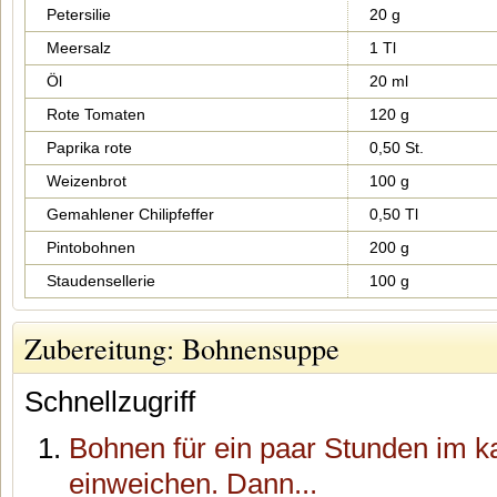
Petersilie
20 g
Meersalz
1 Tl
Öl
20 ml
Rote Tomaten
120 g
Paprika rote
0,50 St.
Weizenbrot
100 g
Gemahlener Chilipfeffer
0,50 Tl
Pintobohnen
200 g
Staudensellerie
100 g
Zubereitung: Bohnensuppe
Schnellzugriff
Bohnen für ein paar Stunden im k
einweichen. Dann...