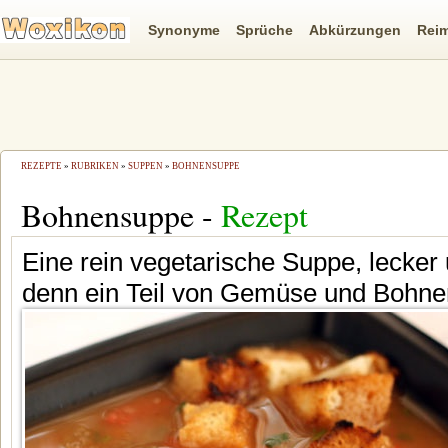
Synonyme
Sprüche
Abkürzungen
Rei
REZEPTE
»
RUBRIKEN
»
SUPPEN
»
BOHNENSUPPE
Bohnensuppe -
Rezept
Eine rein vegetarische Suppe, lecker u
denn ein Teil von Gemüse und Bohnen