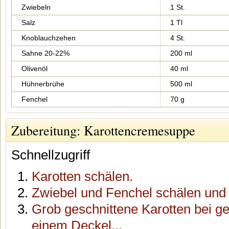
Zwiebeln
1 St.
Salz
1 Tl
Knoblauchzehen
4 St.
Sahne 20-22%
200 ml
Olivenöl
40 ml
Hühnerbrühe
500 ml
Fenchel
70 g
Zubereitung: Karottencremesuppe
Schnellzugriff
Karotten schälen.
Zwiebel und Fenchel schälen und j
Grob geschnittene Karotten bei ge
einem Deckel...