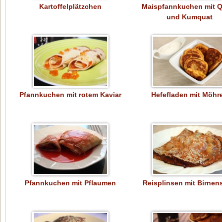
Kartoffelplätzchen
Maispfannkuchen mit 
und Kumquat
Pfannkuchen mit rotem Kaviar
Hefefladen mit Möhr
Pfannkuchen mit Pflaumen
Reisplinsen mit Birne