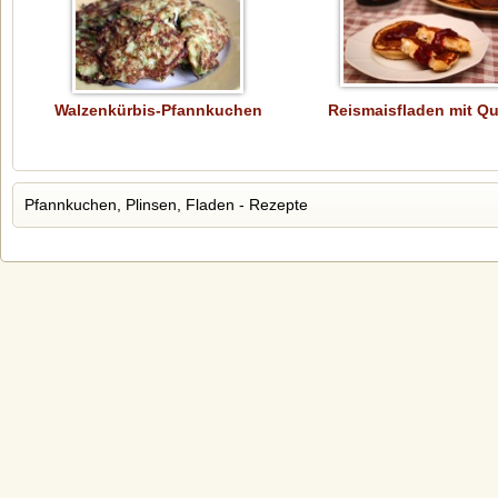
Walzenkürbis-Pfannkuchen
Reismaisfladen mit Q
Pfannkuchen, Plinsen, Fladen - Rezepte