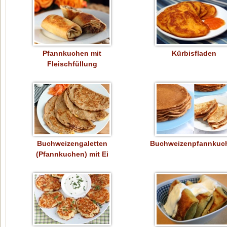
Pfannkuchen mit
Kürbisfladen
Fleischfüllung
Buchweizengaletten
Buchweizenpfannkuc
(Pfannkuchen) mit Ei